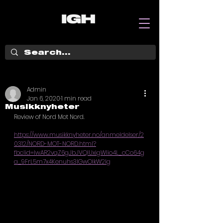
Admin
Jan 6, 2020
1 min read
Musikknyheter
Review of Nord Mot Nord. 
https://www.musikknyheter.no/anmeldelser/2
0312/NORD-MOT-NORD.html?
fbclid=IwAR2vqZ6gJbJVQIUxigWlio4L_cCo64g
a_9FrL5m7x4Kenuhs3IGwOIkW2lg